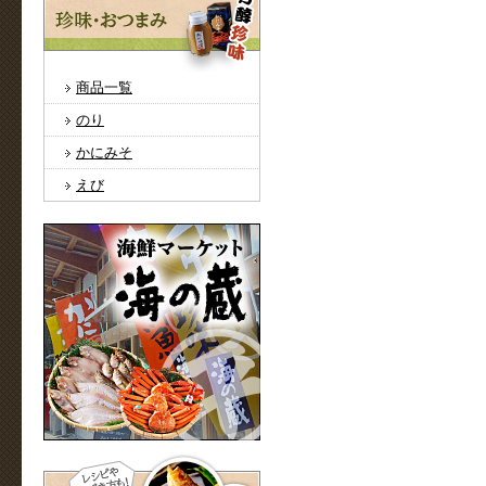
商品一覧
のり
かにみそ
えび