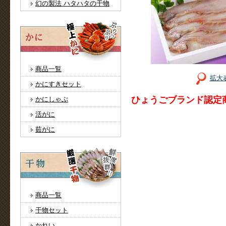
幻の製法 ハタハタの干物
商品一覧
拡大
かにすきセット
ひょうごブランド認定
かにしゃぶ
活がに
茹がに
商品一覧
干物セット
かれい