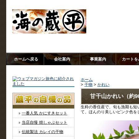
大正末期創業、老舗の蔵出し【海の蔵 蔵平水産】香住から産地
ホームへ戻る
会社案内
事業案内
カートを
ホーム
>
干物
>
かれい
甘干山かれい（約90
生粋の香住産で、旬も漁期も短
て、ほんのり美しいピンク色を
一番人気 かにすきセット
当店自慢 焼しゃぶセット
伝統製法 カレイの干物