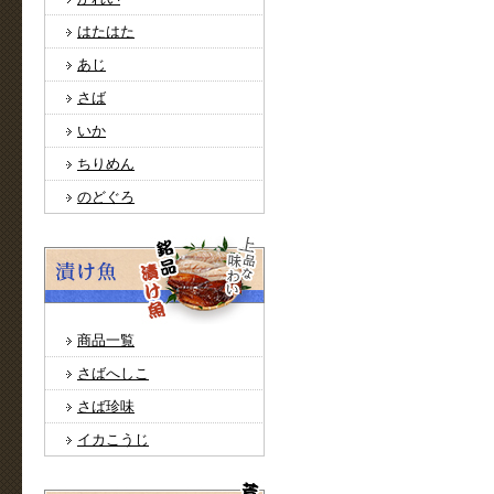
はたはた
あじ
さば
いか
ちりめん
のどぐろ
商品一覧
さばへしこ
さば珍味
イカこうじ