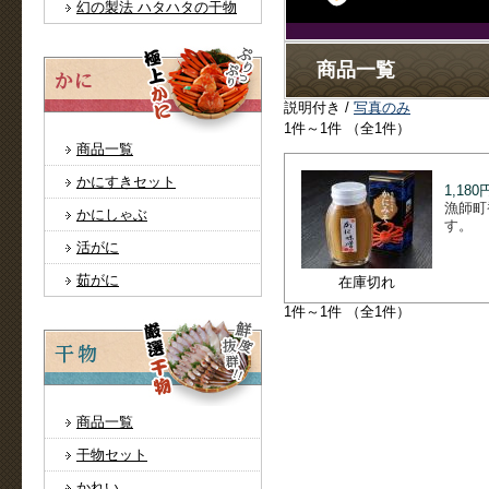
幻の製法 ハタハタの干物
商品一覧
説明付き /
写真のみ
1件～1件 （全1件）
商品一覧
かにすきセット
1,180
漁師町
かにしゃぶ
す。
活がに
茹がに
在庫切れ
1件～1件 （全1件）
商品一覧
干物セット
かれい