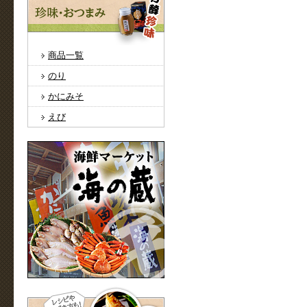
商品一覧
のり
かにみそ
えび