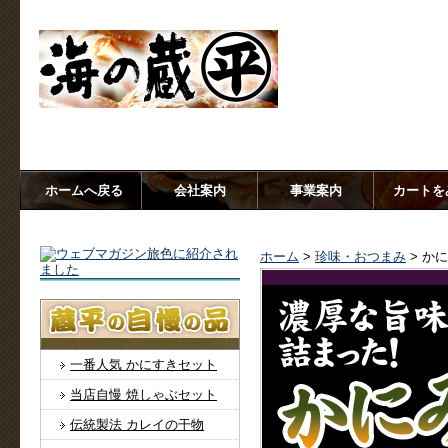
大正末期創業、老舗の蔵出し【海の蔵 蔵平水産】香住から産地
ホームへ戻る
会社案内
事業案内
カートを
ホーム
>
珍味・おつまみ
> か
一番人気 かにすきセット
当店自慢 焼しゃぶセット
伝統製法 カレイの干物