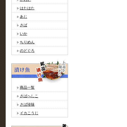
はたはた
あじ
さば
いか
ちりめん
のどぐろ
商品一覧
さばへしこ
さば珍味
イカこうじ