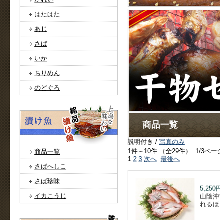
はたはた
あじ
さば
いか
ちりめん
のどぐろ
商品一覧
説明付き /
写真のみ
1件～10件 （全29件） 1/3ペー
商品一覧
1
2
3
次へ
最後へ
さばへしこ
さば珍味
5,250
イカこうじ
山陰沖
れるほ