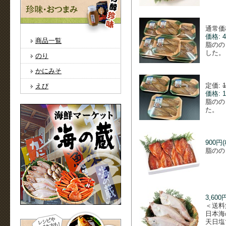
通常価
価格: 4
商品一覧
脂のの
した。
のり
かにみそ
定価:
えび
価格: 1
脂のの
た。
900円
脂のの
3,600
＜送料
日本海
天日塩