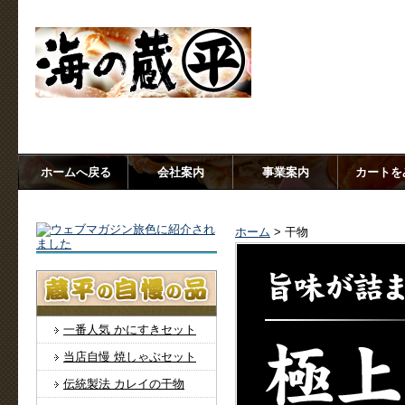
大正末期創業、老舗の蔵出し【海の蔵 蔵平水産】香住から産地
ホームへ戻る
会社案内
事業案内
カートを
ホーム
> 干物
一番人気 かにすきセット
当店自慢 焼しゃぶセット
伝統製法 カレイの干物