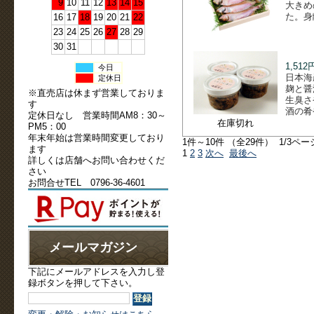
9
10
11
12
13
14
15
大きめ
た。身
16
17
18
19
20
21
22
23
24
25
26
27
28
29
30
31
1,512
今日
日本海
定休日
麹と醤
※直売店は休まず営業しておりま
生臭さ
す
酒の肴
定休日なし 営業時間AM8：30～
在庫切れ
PM5：00
年末年始は営業時間変更しており
1件～10件 （全29件） 1/3ペー
ます
1
2
3
次へ
最後へ
詳しくは店舗へお問い合わせくだ
さい
お問合せTEL 0796-36-4601
メールマガジン
下記にメールアドレスを入力し登
録ボタンを押して下さい。