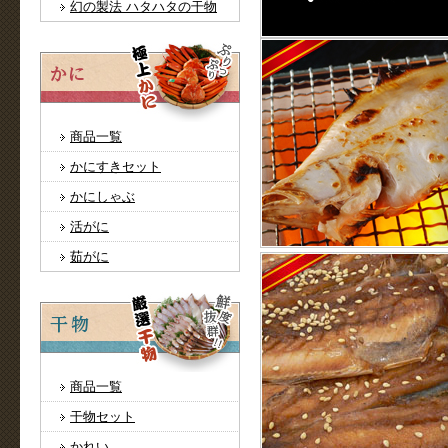
幻の製法 ハタハタの干物
商品一覧
かにすきセット
かにしゃぶ
活がに
茹がに
商品一覧
干物セット
かれい