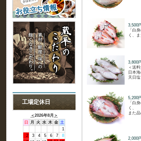
3,500
「白身
く、ま
3,800
＜送料
日本海
天日塩
5,200
工場定休日
「白身
く、
また品
＜
2026年8月
＞
日
月
火
水
木
金
土
1
2
3
4
5
6
7
8
2,000