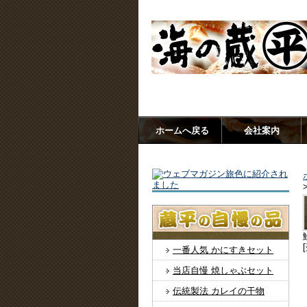
大正末期創業、老舗の蔵出し【海
ホームへ戻る
会社案内
一番人気 かにすきセット
当店自慢 焼しゃぶセット
伝統製法 カレイの干物