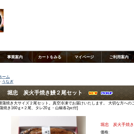
の蔵 蔵平水産】香住から産地直送！香住カニ、松葉カニ、ハタハタ、カレイ
事業案内
カートをみる
マイページ
ご利用案内
ホーム
>
うなぎ
堀忠 炭火手焼き鰻２尾セット
鰻蒲焼き大サイズ２尾セット。真空冷凍でお届けいたします。 大切な方への
[蒲焼き160ｇ×２尾、タレ20ｇ・山椒各2pc付]
堀忠 炭火手焼き
価格: