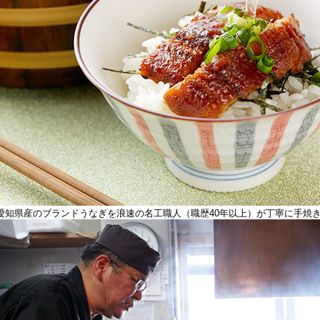
愛知県産のブランドうなぎを浪速の名工職人（職歴40年以上）が丁寧に手焼