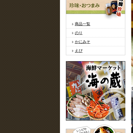
商品一覧
のり
かにみそ
えび