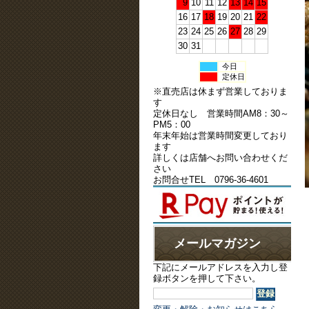
9
10
11
12
13
14
15
16
17
18
19
20
21
22
23
24
25
26
27
28
29
30
31
今日
定休日
※直売店は休まず営業しておりま
す
定休日なし 営業時間AM8：30～
PM5：00
年末年始は営業時間変更しており
ます
詳しくは店舗へお問い合わせくだ
さい
お問合せTEL 0796-36-4601
メールマガジン
下記にメールアドレスを入力し登
録ボタンを押して下さい。