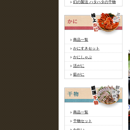
幻の製法 ハタハタの干物
商品一覧
かにすきセット
かにしゃぶ
活がに
茹がに
商品一覧
干物セット
かれい