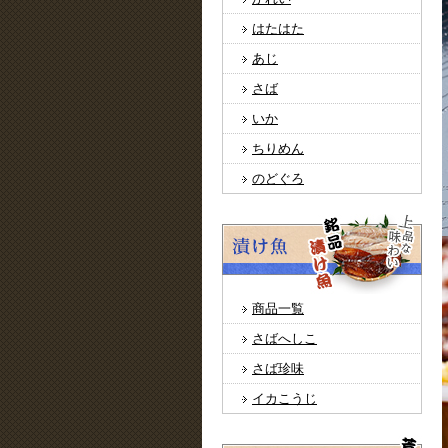
はたはた
あじ
さば
いか
ちりめん
のどぐろ
商品一覧
さばへしこ
さば珍味
イカこうじ